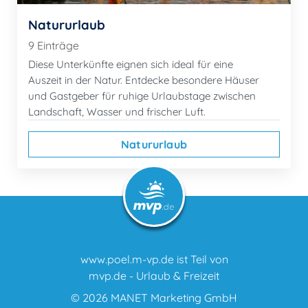
Natururlaub
9 Einträge
Diese Unterkünfte eignen sich ideal für eine
Auszeit in der Natur. Entdecke besondere Häuser
und Gastgeber für ruhige Urlaubstage zwischen
Landschaft, Wasser und frischer Luft.
Natururlaub
www.poel.m-vp.de ist Teil von
mvp.de - Urlaub & Freizeit
© 2026
MANET Marketing GmbH