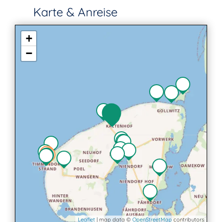
Karte & Anreise
+
−
Leaflet
| map data ©
OpenStreetMap
contributors