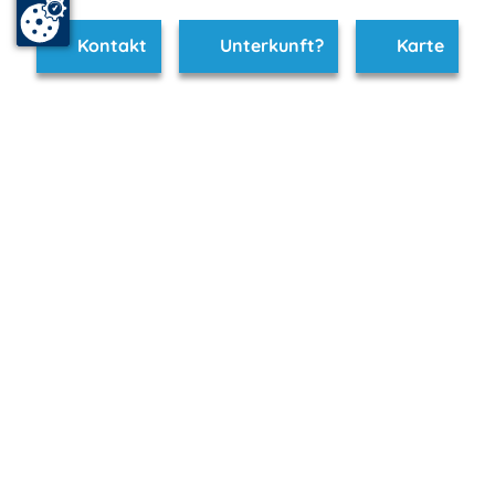
Kontakt
Unterkunft?
Karte
www.poel.m-vp.de ist Teil von
mvp.de - Urlaub & Freizeit
© 2026
MANET Marketing GmbH
Newsletter
Bleib auf dem Laufenden!