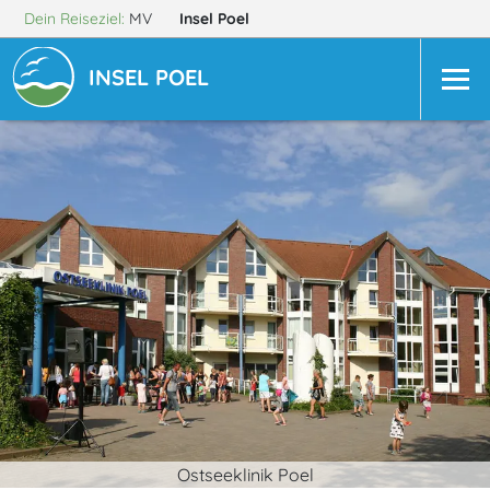
Dein Reiseziel:
MV
Insel Poel
INSEL POEL
Ostseeklinik Poel