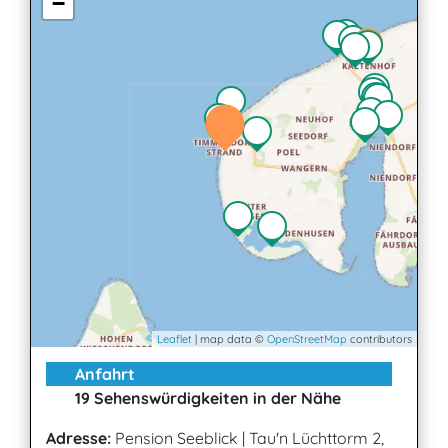
−
Leaflet
| map data ©
OpenStreetMap
contributors
Anfahrt
19 Sehenswürdigkeiten in der Nähe
Adresse:
Pension Seeblick
|
Tau'n Lüchttorm 2,