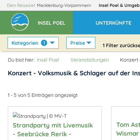
Dein Reiseziel:
Mecklenburg-Vorpommern
Insel Poel
& Umgeb
INSEL POEL
UNTERKÜNFTE
Kategorien
Preise
1
1
Filter zurücks
Du bist hier:
Insel Poel
Veranstaltungen
Konzert 
Konzert - Volksmusik & Schlager auf der Ins
1 - 5 von 5 Einträgen angezeigt
Tom Ast
Strandparty mit Livemusik
Wismar 
- Seebrücke Rerik -