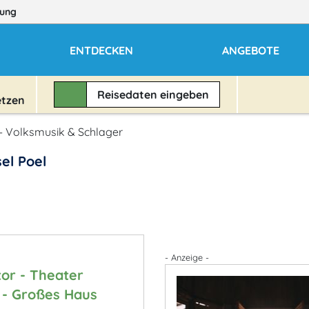
ung
ENTDECKEN
ANGEBOTE
Reisedaten
eingeben
etzen
- Volksmusik & Schlager
el Poel
- Anzeige -
or - Theater
- Großes Haus