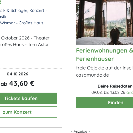
R
ik & Schlager, Konzert -
sik
Wismar - Großes Haus,
. Oktober 2026 - Theater
roßes Haus - Tom Astor
Ferienwohnungen 
Ferienhäuser
freie Objekte auf der Insel
04.10.2026
casamundo.de
43,60 €
ab
Deine Reisedaten
09.08. bis 13.08.26
än
Tickets kaufen
Finden
zum Konzert
- Anzeige -