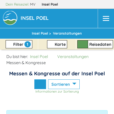
Dein Reiseziel:
MV
Insel Poel
INSEL POEL
Insel Poel >
Veranstaltungen
Filter
1
Karte
Reisedaten
Du bist hier:
Insel Poel
Veranstaltungen
Messen & Kongresse
Messen & Kongresse auf der Insel Poel
Sortieren
Informationen zur Sortierung