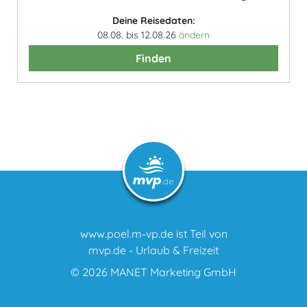
Deine Reisedaten:
08.08. bis 12.08.26
ändern
Finden
www.poel.m-vp.de ist Teil von
mvp.de - Urlaub & Freizeit
© 2026
MANET Marketing GmbH