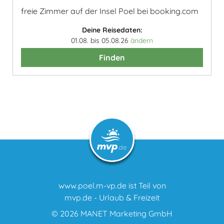
freie Zimmer auf der Insel Poel bei booking.com
Deine Reisedaten:
01.08. bis 05.08.26
ändern
Finden
www.poel.m-vp.de ist Teil von
mvp.de - Urlaub & Freizeit
© 2026
MANET Marketing GmbH