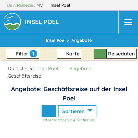
Dein Reiseziel:
MV
Insel Poel
INSEL POEL
Insel Poel >
Angebote
Filter
1
Karte
Reisedaten
Du bist hier:
Insel Poel
Angebote
Geschäftsreise
Angebote: Geschäftsreise auf der Insel
Poel
Sortieren
Informationen zur Sortierung