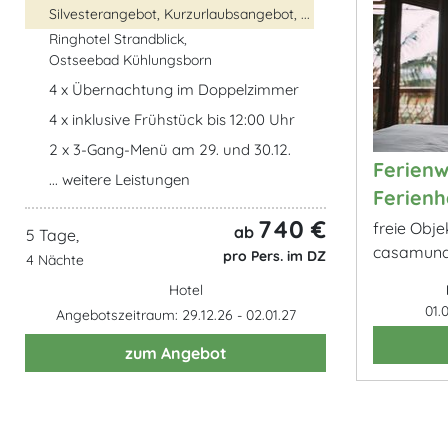
Silvesterangebot, Kurzurlaubsangebot, ...
Ringhotel Strandblick,
Ostseebad Kühlungsborn
4 x Übernachtung im Doppelzimmer
4 x inklusive Frühstück bis 12:00 Uhr
2 x 3-Gang-Menü am 29. und 30.12.
Ferien
... weitere Leistungen
Ferienh
740 €
freie Obje
ab
5 Tage,
casamund
pro Pers. im DZ
4 Nächte
Hotel
01.
Angebotszeitraum: 29.12.26 - 02.01.27
zum Angebot