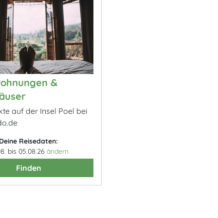
wohnungen &
äuser
kte auf der Insel Poel bei
o.de
Deine Reisedaten:
08. bis 05.08.26
ändern
Finden