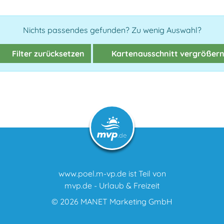
Nichts passendes gefunden? Zu wenig Auswahl?
Filter zurücksetzen
Kartenausschnitt vergrößer
www.poel.m-vp.de ist Teil von
mvp.de - Urlaub & Freizeit
© 2026
MANET Marketing GmbH