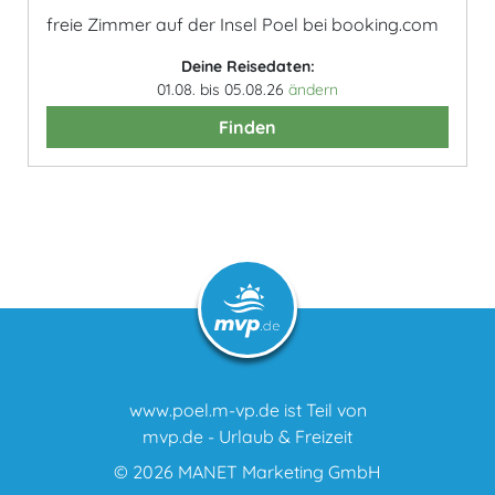
freie Zimmer auf der Insel Poel bei booking.com
Deine Reisedaten:
01.08. bis 05.08.26
ändern
Finden
www.poel.m-vp.de ist Teil von
mvp.de - Urlaub & Freizeit
© 2026
MANET Marketing GmbH