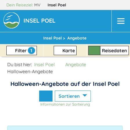
Dein Reiseziel:
MV
Insel Poel
INSEL POEL
Insel Poel >
Angebote
Filter
1
Karte
Reisedaten
Du bist hier:
Insel Poel
Angebote
Halloween-Angebote
Halloween-Angebote auf der Insel Poel
Sortieren
Informationen zur Sortierung