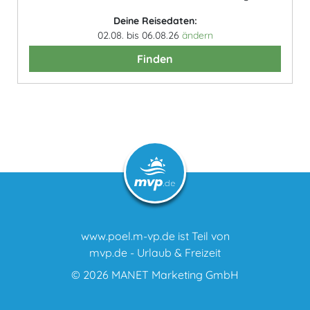
Deine Reisedaten:
02.08. bis 06.08.26
ändern
Finden
www.poel.m-vp.de ist Teil von
mvp.de - Urlaub & Freizeit
© 2026
MANET Marketing GmbH